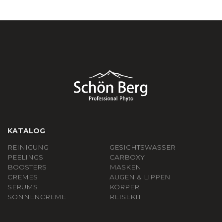
KATALOG
REINIGUNG
GESICHTSWASSER
PEELINGS
СARBOXY
BOOSTERS
MASKEN
CREMES
AUGEN & LIPPEN
SERUMS
KÖRPER
SONNENCREME
REISEKIT