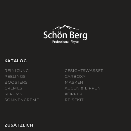
KATALOG
REINIGUNG
GESICHTSWASSER
PEELINGS
СARBOXY
BOOSTERS
MASKEN
CREMES
AUGEN & LIPPEN
SERUMS
KÖRPER
SONNENCREME
REISEKIT
ZUSÄTZLICH